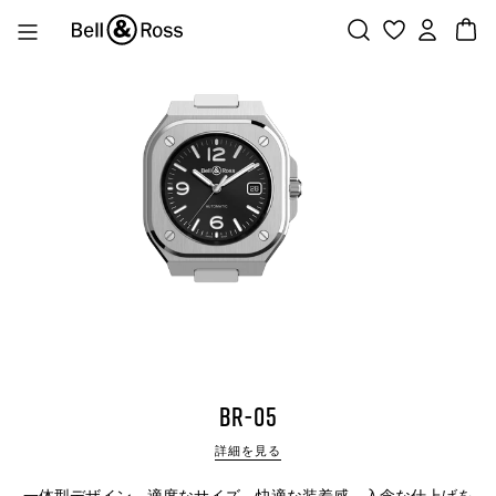
コンテンツへスキップ
アカウント
カー
BR-05 AUTO
BR-05
詳細を見る
一体型デザイン、適度なサイズ、快適な装着感、入念な仕上げを