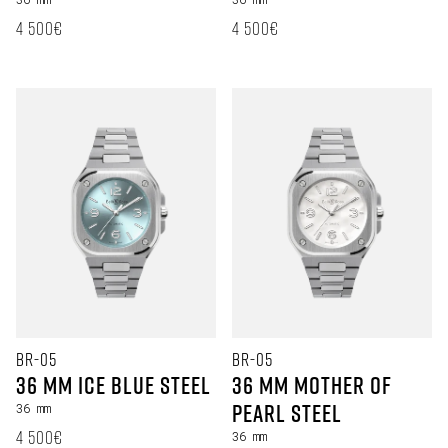
定価
定価
4 500€
4 500€
BR-05
BR-05
36 mm Ice Blue Steel
36 mm Mother Of
Pearl Steel
36 mm
定価
4 500€
36 mm