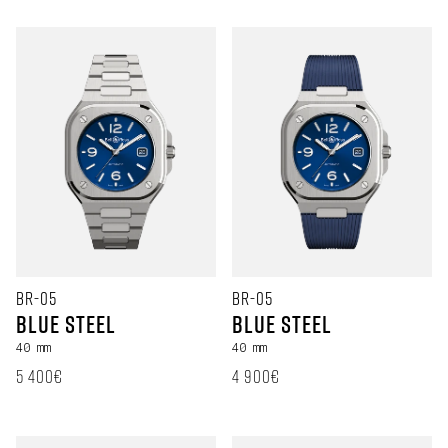
BR-05
BR-05
Blue Steel
Blue Steel
40 mm
40 mm
定価
定価
5 400€
4 900€