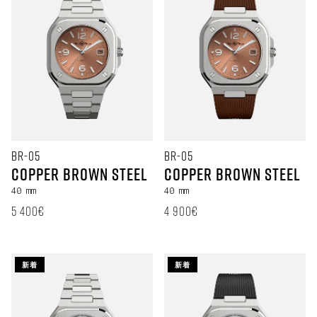
BR-05
BR-05
Copper Brown Steel
Copper Brown Steel
40 mm
40 mm
定価
定価
5 400€
4 900€
新着
新着