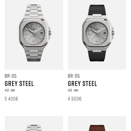
BR-05
BR-05
Grey Steel
Grey Steel
40 mm
40 mm
定価
定価
5 400€
4 900€