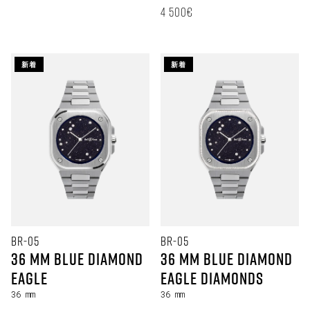
定価
4 500€
新着
新着
BR-05
BR-05
36 mm Blue Diamond
36 mm Blue Diamond
Eagle
Eagle Diamonds
36 mm
36 mm