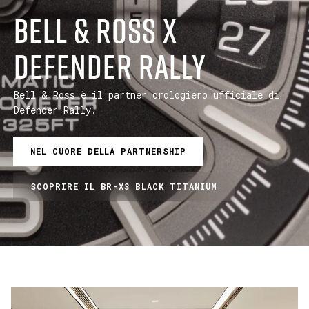
BELL & ROSS X
DEFENDER RALLY
Bell & Ross è il partner orologiero ufficiale di
Defender Rally.
NEL CUORE DELLA PARTNERSHIP
SCOPRIRE IL BR-X3 BLACK TITANIUM