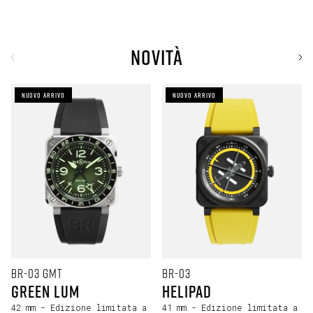
NOVITÀ
Indietro
Ava
NUOVO ARRIVO
NUOVO ARRIVO
BR-03 GMT
BR-03
Green Lum
Helipad
42 mm
- Edizione limitata a
41 mm
- Edizione limitata a