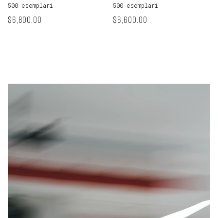
500 esemplari
500 esemplari
Prezzo normale
Prezzo normale
$6,800.00
$6,600.00